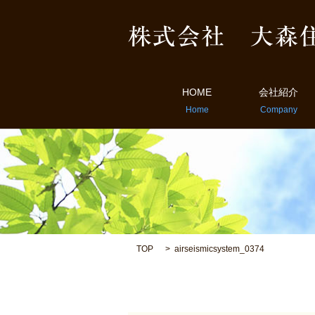
HOME
会社紹介
TOP
airseismicsystem_0374